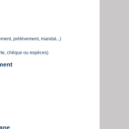
ement, prélèvement, mandat...)
te, chèque ou espèces)
ement
uane