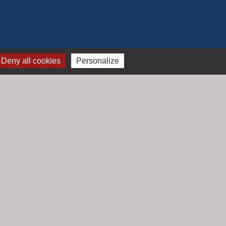
Deny all cookies
Personalize
Jumelage
Mont Saint Guibert (Belgique)