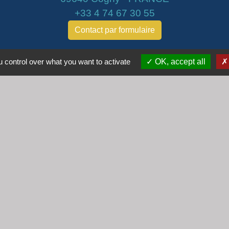
+33 4 74 67 30 55
Contact par formulaire
Horaires
 control over what you want to activate
OK, accept all
Lundi : 16h30 - 18h30
Mardi : 8h30 - 12h00
Mercredi : 9h00 - 12h00
Vendredi : 16h00 - 18h00
email :
secretariat@cogny.fr
iens
Villefranche Beaujolais Saône