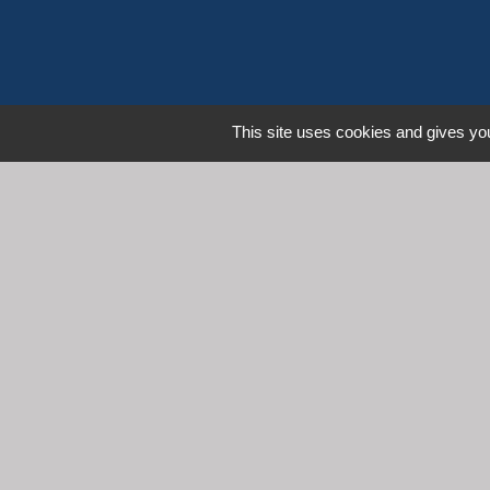
This site uses cookies and gives you
L
Communauté d'Agglomération 
Commune de Denicé