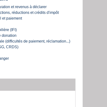
aration et revenus à déclarer
ctions, réductions et crédits d'impôt
ul et paiement
lière (IFI)
e donation
ale (difficultés de paiement, réclamation...)
CSG, CRDS)
ranger