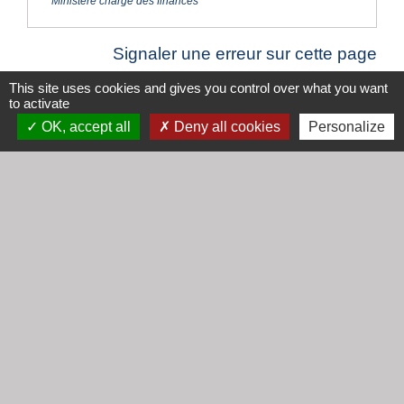
Ministère chargé des finances
Signaler une erreur sur cette page
This site uses cookies and gives you control over what you want
to activate
OK, accept all
Deny all cookies
Personalize
Contacts
Mairie de Cogny
438 Rue Mont Saint Guibert
69640 Cogny - FRANCE
+33 4 74 67 30 55
Contact par formulaire
Horaires
Lundi : 16h30 - 18h30
Mardi : 8h30 - 12h00