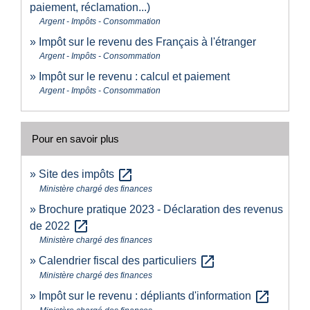
paiement, réclamation...)
Argent - Impôts - Consommation
Impôt sur le revenu des Français à l'étranger
Argent - Impôts - Consommation
Impôt sur le revenu : calcul et paiement
Argent - Impôts - Consommation
Pour en savoir plus
open_in_new
Site des impôts
Ministère chargé des finances
Brochure pratique 2023 - Déclaration des revenus
open_in_new
de 2022
Ministère chargé des finances
open_in_new
Calendrier fiscal des particuliers
Ministère chargé des finances
open_in_new
Impôt sur le revenu : dépliants d'information