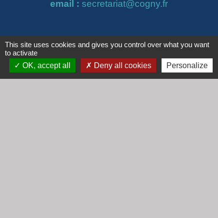
email :
secretariat@cogny.fr
Liens
This site uses cookies and gives you control over what you want
to activate
Communauté d'Agglomération Villefranche
OK, accept all
Deny all cookies
Personalize
Beaujolais Saône
Commune de Denicé
Jumelage
Mont Saint Guibert (Belgique)
Mentions légales
-
Politique de confidentialité
-
Accessibilité
-
Plan du site
-
Gestion des cookies