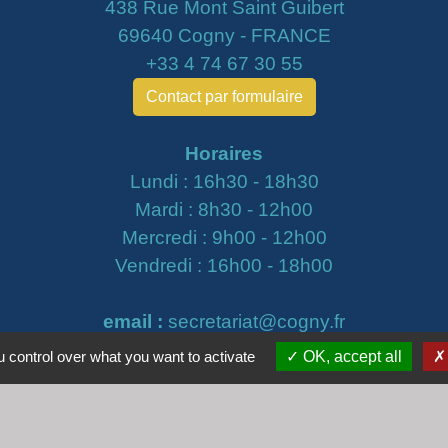
438 Rue Mont Saint Guibert
69640 Cogny - FRANCE
+33 4 74 67 30 55
Contact par formulaire
Horaires
Lundi : 16h30 - 18h30
Mardi : 8h30 - 12h00
Mercredi : 9h00 - 12h00
Vendredi : 16h00 - 18h00
email :
secretariat@cogny.fr
 control over what you want to activate
OK, accept all
iens
Villefranche Beaujolais Saône