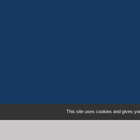
This site uses cookies and gives you
L
Communauté d'Agglomération 