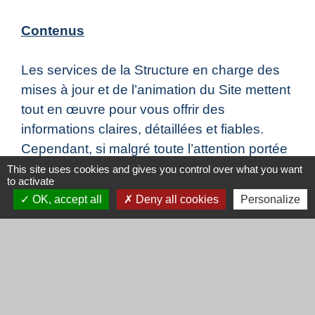
Contenus
Les services de la Structure en charge des
mises à jour et de l’animation du Site mettent
tout en œuvre pour vous offrir des
informations claires, détaillées et fiables.
Cependant, si malgré toute l’attention portée
à la gestion de ces contenus, vous deviez
This site uses cookies and gives you control over what you want
to activate
constater des inexactitudes, des manques
OK, accept all
Deny all cookies
Personalize
d’informations ou des erreurs, nous vous
invitons à en informer la Structure, par
courrier électronique par le biais du
formulaire de contact de ce Site.