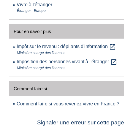
Vivre à l'étranger
Étranger - Europe
Pour en savoir plus
open_in_new
Impôt sur le revenu : dépliants d'information
Ministère chargé des finances
open_in_new
Imposition des personnes vivant à l'étranger
Ministère chargé des finances
Comment faire si...
Comment faire si vous revenez vivre en France ?
Signaler une erreur sur cette page