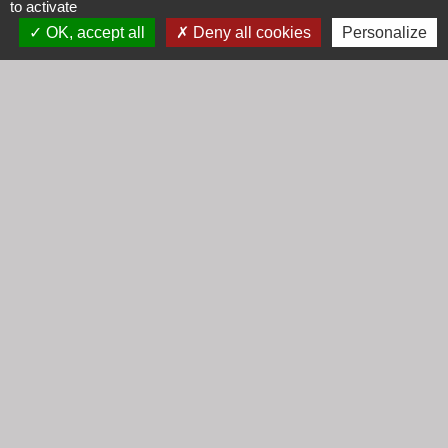
to activate
email :
secretariat@cogny.fr
OK, accept all
Deny all cookies
Personalize
Liens
Communauté d'Agglomération Villefranche
Beaujolais Saône
Commune de Denicé
Jumelage
Mont Saint Guibert (Belgique)
Mentions légales
-
Politique de confidentialité
-
Accessibilité
-
Plan du site
-
Gestion des cookies