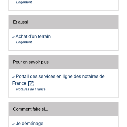
Logement
Et aussi
Achat d'un terrain
Logement
Pour en savoir plus
Portail des services en ligne des notaires de
open_in_new
France
Notaires de France
Comment faire si...
Je déménage