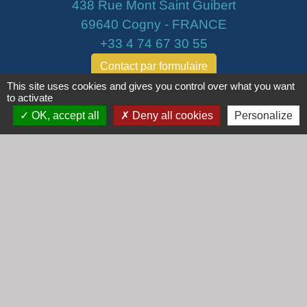
438 Rue Mont Saint Guibert
69640 Cogny - FRANCE
+33 4 74 67 30 55
Contact par formulaire
This site uses cookies and gives you control over what you want
to activate
Horaires
OK, accept all
Deny all cookies
Personalize
Lundi : 16h30 - 18h30
Mardi : 8h30 - 12h00
Mercredi : 9h00 - 12h00
Vendredi : 16h00 - 18h00
email :
secretariat@cogny.fr
Liens
Communauté d'Agglomération Villefranche