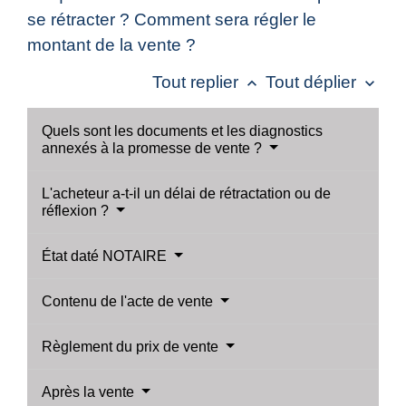
se rétracter ? Comment sera régler le
montant de la vente ?
Tout replier
Tout déplier
keyboard_arrow_up
keyboard_arrow_down
Quels sont les documents et les diagnostics
annexés à la promesse de vente ?
L'acheteur a-t-il un délai de rétractation ou de
réflexion ?
État daté NOTAIRE
Contenu de l'acte de vente
Règlement du prix de vente
Après la vente