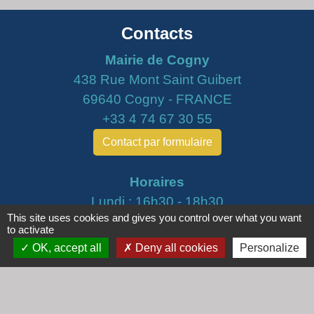
Contacts
Mairie de Cogny
438 Rue Mont Saint Guibert
69640 Cogny - FRANCE
+33 4 74 67 30 55
Contact par formulaire
Horaires
Lundi : 16h30 - 18h30
This site uses cookies and gives you control over what you want
Mardi : 8h30 - 12h00
to activate
Mercredi : 9h00 - 12h00
OK, accept all
Deny all cookies
Personalize
Vendredi : 16h00 - 18h00
email :
secretariat@cogny.fr