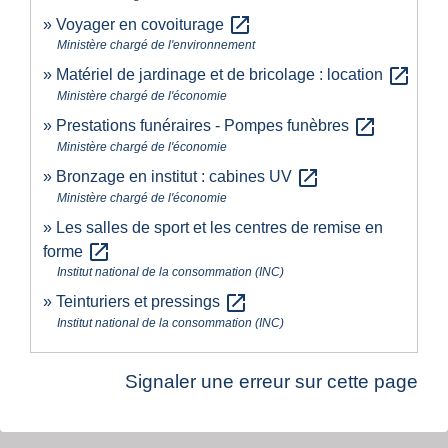
open_in_new
Voyager en covoiturage
Ministère chargé de l'environnement
open_in_new
Matériel de jardinage et de bricolage : location
Ministère chargé de l'économie
open_in_new
Prestations funéraires - Pompes funèbres
Ministère chargé de l'économie
open_in_new
Bronzage en institut : cabines UV
Ministère chargé de l'économie
Les salles de sport et les centres de remise en
open_in_new
forme
Institut national de la consommation (INC)
open_in_new
Teinturiers et pressings
Institut national de la consommation (INC)
Signaler une erreur sur cette page