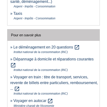
santé, déménagement...)
Argent - Impôts - Consommation
Taxis
Argent - Impôts - Consommation
Pour en savoir plus
open_in_new
Le déménagement en 20 questions
Institut national de la consommation (INC)
Dépannage à domicile et réparations courantes
open_in_new
Institut national de la consommation (INC)
Voyager en train : titre de transport, services,
revente de billets entre particuliers, remboursement,
open_in_new
...
Institut national de la consommation (INC)
open_in_new
Voyager en autocar
Ministère chargé de l'économie