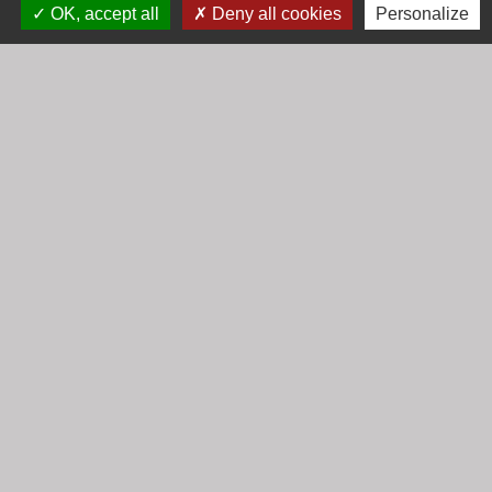
OK, accept all
Deny all cookies
Personalize
Liens
Communauté d'Agglomération Villefranche
Beaujolais Saône
Commune de Denicé
Jumelage
Mont Saint Guibert (Belgique)
Mentions légales
-
Politique de confidentialité
-
Accessibilité
-
Plan du site
-
Gestion des cookies