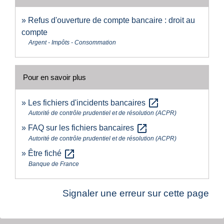
Refus d'ouverture de compte bancaire : droit au
compte
Argent - Impôts - Consommation
Pour en savoir plus
open_in_new
Les fichiers d'incidents bancaires
Autorité de contrôle prudentiel et de résolution (ACPR)
open_in_new
FAQ sur les fichiers bancaires
Autorité de contrôle prudentiel et de résolution (ACPR)
open_in_new
Être fiché
Banque de France
Signaler une erreur sur cette page