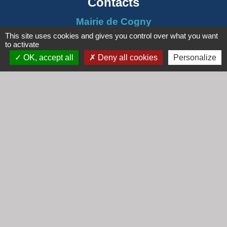
Contacts
Mairie de Cogny
438 Rue Mont Saint Guibert
This site uses cookies and gives you control over what you want
to activate
69640 Cogny - FRANCE
OK, accept all
Deny all cookies
Personalize
+33 4 74 67 30 55
Contact par formulaire
Horaires
Lundi : 16h30 - 18h30
Mardi : 8h30 - 12h00
Mercredi : 9h00 - 12h00
Vendredi : 16h00 - 18h00
email :
secretariat@cogny.fr