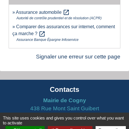
open_in_new
Assurance automobile
Autorité de contrôle prudentiel et de résolution (ACPR)
Comparer des assurances sur internet, comment
open_in_new
ça marche ?
Assurance Banque Épargne Infoservice
Signaler une erreur sur cette page
Contacts
Mairie de Cogny
438 Rue Mont Saint Guibert
69640 Cogny - FRANCE
This site uses cookies and gives you control over what you want
to activate
+33 4 74 67 30 55