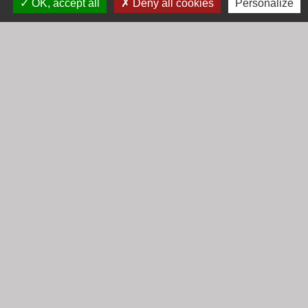
OK, accept all
Deny all cookies
Personalize
Contact par formulaire
Horaires
Lundi : 16h30 - 18h30
Mardi : 8h30 - 12h00
Mercredi : 9h00 - 12h00
Vendredi : 16h00 - 18h00
email :
secretariat@cogny.fr
Liens
Communauté d'Agglomération Villefranche
Beaujolais Saône
Commune de Denicé