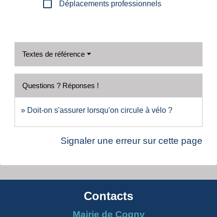
check_box_outline_blank
Déplacements professionnels
Textes de référence
Questions ? Réponses !
Doit-on s'assurer lorsqu'on circule à vélo ?
Signaler une erreur sur cette page
Contacts
Mairie de Cogny