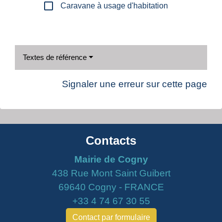
check_box_outline_blank
Caravane à usage d'habitation
Textes de référence
Signaler une erreur sur cette page
Contacts
Mairie de Cogny
438 Rue Mont Saint Guibert
69640 Cogny - FRANCE
+33 4 74 67 30 55
Contact par formulaire