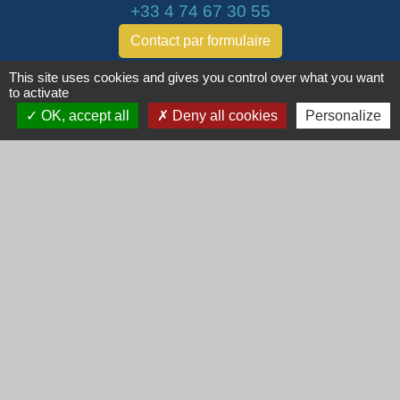
+33 4 74 67 30 55
Contact par formulaire
This site uses cookies and gives you control over what you want
Horaires
to activate
Lundi : 16h30 - 18h30
OK, accept all
Deny all cookies
Personalize
Mardi : 8h30 - 12h00
Mercredi : 9h00 - 12h00
Vendredi : 16h00 - 18h00
email :
secretariat@cogny.fr
Liens
Communauté d'Agglomération Villefranche
Beaujolais Saône