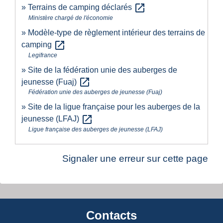
open_in_new
Terrains de camping déclarés
Ministère chargé de l'économie
Modèle-type de règlement intérieur des terrains de
open_in_new
camping
Legifrance
Site de la fédération unie des auberges de
open_in_new
jeunesse (Fuaj)
Fédération unie des auberges de jeunesse (Fuaj)
Site de la ligue française pour les auberges de la
open_in_new
jeunesse (LFAJ)
Ligue française des auberges de jeunesse (LFAJ)
Signaler une erreur sur cette page
Contacts