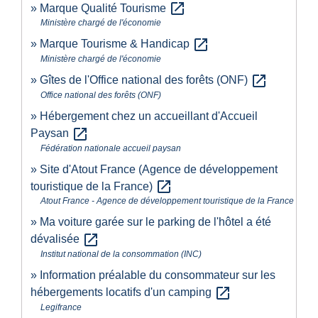
open_in_new
Marque Qualité Tourisme
Ministère chargé de l'économie
open_in_new
Marque Tourisme & Handicap
Ministère chargé de l'économie
open_in_new
Gîtes de l'Office national des forêts (ONF)
Office national des forêts (ONF)
Hébergement chez un accueillant d'Accueil
open_in_new
Paysan
Fédération nationale accueil paysan
Site d'Atout France (Agence de développement
open_in_new
touristique de la France)
Atout France - Agence de développement touristique de la France
Ma voiture garée sur le parking de l'hôtel a été
open_in_new
dévalisée
Institut national de la consommation (INC)
Information préalable du consommateur sur les
open_in_new
hébergements locatifs d'un camping
Legifrance