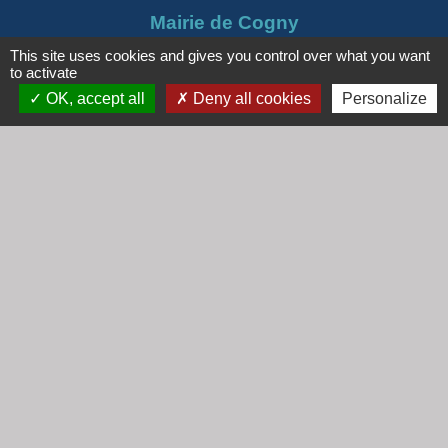
Mairie de Cogny
438 Rue Mont Saint Guibert
This site uses cookies and gives you control over what you want
to activate
69640 Cogny - FRANCE
OK, accept all
Deny all cookies
Personalize
+33 4 74 67 30 55
Contact par formulaire
Horaires
Lundi : 16h30 - 18h30
Mardi : 8h30 - 12h00
Mercredi : 9h00 - 12h00
Vendredi : 16h00 - 18h00
email :
secretariat@cogny.fr