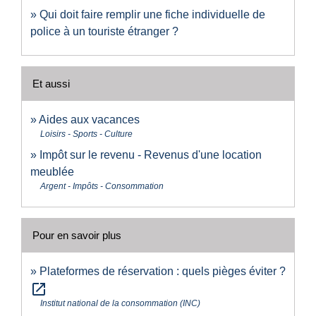
Qui doit faire remplir une fiche individuelle de
police à un touriste étranger ?
Et aussi
Aides aux vacances
Loisirs - Sports - Culture
Impôt sur le revenu - Revenus d'une location
meublée
Argent - Impôts - Consommation
Pour en savoir plus
Plateformes de réservation : quels pièges éviter ?
open_in_new
Institut national de la consommation (INC)