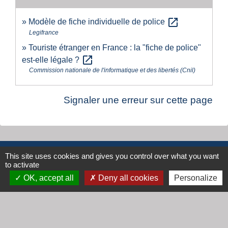
open_in_new
Modèle de fiche individuelle de police
Legifrance
Touriste étranger en France : la "fiche de police"
open_in_new
est-elle légale ?
Commission nationale de l'informatique et des libertés (Cnil)
Signaler une erreur sur cette page
Contacts
This site uses cookies and gives you control over what you want
to activate
Mairie de Cogny
OK, accept all
Deny all cookies
Personalize
438 Rue Mont Saint Guibert
69640 Cogny - FRANCE
+33 4 74 67 30 55