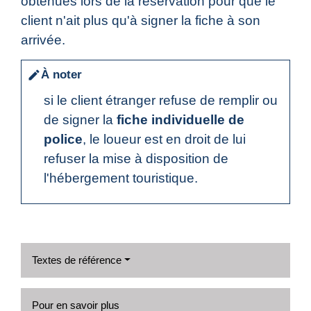
obtenues lors de la réservation pour que le
client n'ait plus qu'à signer la fiche à son
arrivée.
À noter
edit
si le client étranger refuse de remplir ou
de signer la
fiche individuelle de
police
, le loueur est en droit de lui
refuser la mise à disposition de
l'hébergement touristique.
Textes de référence
Pour en savoir plus