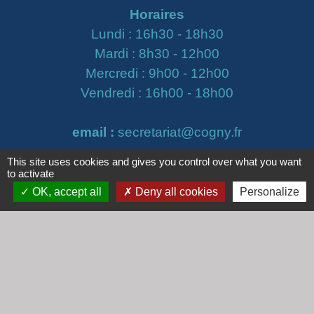
Horaires
Lundi : 16h30 - 18h30
Mardi : 8h30 - 12h00
Mercredi : 9h00 - 12h00
Vendredi : 16h00 - 18h00
email :
secretariat@cogny.fr
This site uses cookies and gives you control over what you want
to activate
Liens
OK, accept all
Deny all cookies
Personalize
Communauté d'Agglomération Villefranche
Beaujolais Saône
Commune de Denicé
Jumelage