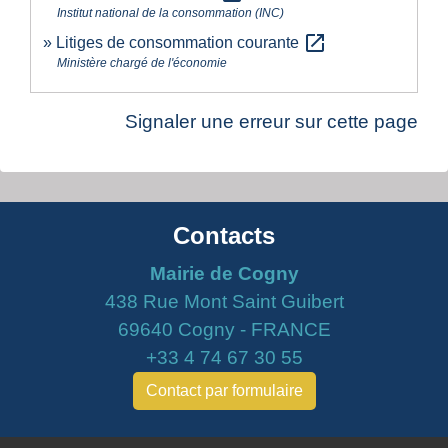
Institut national de la consommation (INC)
open_in_new
Litiges de consommation courante
Ministère chargé de l'économie
Signaler une erreur sur cette page
Contacts
Mairie de Cogny
438 Rue Mont Saint Guibert
69640 Cogny - FRANCE
+33 4 74 67 30 55
Contact par formulaire
Horaires