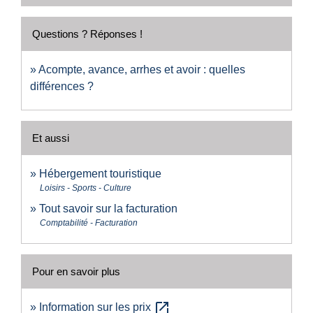
Questions ? Réponses !
Acompte, avance, arrhes et avoir : quelles
différences ?
Et aussi
Hébergement touristique
Loisirs - Sports - Culture
Tout savoir sur la facturation
Comptabilité - Facturation
Pour en savoir plus
open_in_new
Information sur les prix