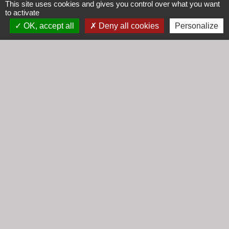
This site uses cookies and gives you control over what you want
to activate
Lundi : 16h30 - 18h30
OK, accept all
Deny all cookies
Personalize
Mardi : 8h30 - 12h00
Mercredi : 9h00 - 12h00
Vendredi : 16h00 - 18h00
email :
secretariat@cogny.fr
Liens
Communauté d'Agglomération Villefranche
Beaujolais Saône
Commune de Denicé
Jumelage
Mont Saint Guibert (Belgique)