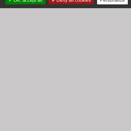
OK, accept all
Deny all cookies
Personalize
Mercredi : 9h00 - 12h00
Vendredi : 16h00 - 18h00
email :
secretariat@cogny.fr
Liens
Communauté d'Agglomération Villefranche
Beaujolais Saône
Commune de Denicé
Jumelage
Mont Saint Guibert (Belgique)
Mentions légales
-
Politique de confidentialité
-