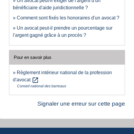
Un avocat peut-il exiger de l'argent d'un
bénéficiaire d'aide juridictionnelle ?
Comment sont fixés les honoraires d'un avocat ?
Un avocat peut-il prendre un pourcentage sur
l'argent gagné grâce à un procès ?
Pour en savoir plus
Règlement intérieur national de la profession
open_in_new
d'avocat
Conseil national des barreaux
Signaler une erreur sur cette page