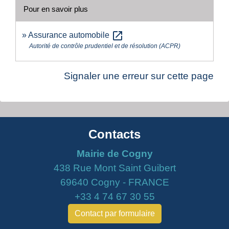
Pour en savoir plus
open_in_new
Assurance automobile
Autorité de contrôle prudentiel et de résolution (ACPR)
Signaler une erreur sur cette page
Contacts
Mairie de Cogny
438 Rue Mont Saint Guibert
69640 Cogny - FRANCE
+33 4 74 67 30 55
Contact par formulaire