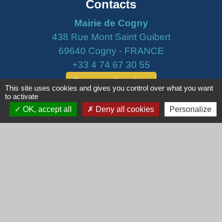
Contacts
Mairie de Cogny
438 Rue Mont Saint Guibert
69640 Cogny - FRANCE
+33 4 74 67 30 55
Contact par formulaire
This site uses cookies and gives you control over what you want
to activate
Horaires
OK, accept all
Deny all cookies
Personalize
Lundi : 16h30 - 18h30
Mardi : 8h30 - 12h00
Mercredi : 9h00 - 12h00
Vendredi : 16h00 - 18h00
email :
secretariat@cogny.fr