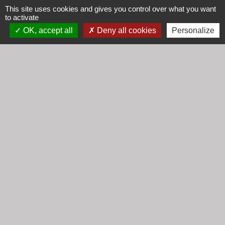
Enseigne commerciale : règles d'installation
This site uses cookies and gives you control over what you want
Pratiques commerciales
to activate
OK, accept all
Deny all cookies
Personalize
Signaler une erreur sur cette page
Contacts
Mairie de Cogny
438 Rue Mont Saint Guibert
69640 Cogny - FRANCE
+33 4 74 67 30 55
Contact par formulaire
Horaires
Lundi : 16h30 - 18h30