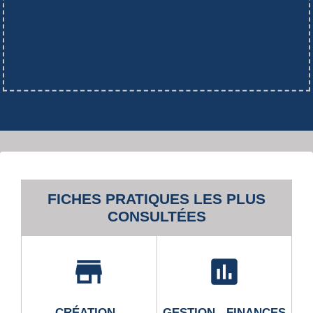
FICHES PRATIQUES LES PLUS
CONSULTÉES
store
assessment
CRÉATION -
GESTION - FINANCES