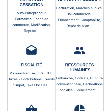
CESSATION
Facturation,
Marchés publics,
Auto-entrepreneur,
Bail commercial,
Formalités,
Fonds de
Financement,
Comptabilité,
commerce,
Modification,
Dépôt de bilan…
Reprise…
drafts
people
FISCALITÉ
RESSOURCES
HUMAINES
Micro-entreprise,
TVA,
CFE,
Embauche,
Contrats,
Rupture
Taxes - Contributions,
Crédits
conventionnelle,
Déclarations
d’impôt,
Taxes locales…
sociales,
Licenciement…
shopping_basket
pie_chart