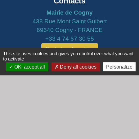
Contacts
Mairie de Cogny
438 Rue Mont Saint Guibert
69640 Cogny - FRANCE
+33 4 74 67 30 55
Contact par formulaire
This site uses cookies and gives you control over what you want
to activate
Horaires
OK, accept all
Deny all cookies
Personalize
Lundi : 16h30 - 18h30
Mardi : 8h30 - 12h00
Mercredi : 9h00 - 12h00
Vendredi : 16h00 - 18h00
email :
secretariat@cogny.fr