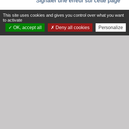
Signaler une erreur sur cette page
This site uses cookies and gives you control over what you want
to activate
OK, accept all
Deny all cookies
Personalize
Contacts
Mairie de Cogny
438 Rue Mont Saint Guibert
69640 Cogny - FRANCE
+33 4 74 67 30 55
Contact par formulaire
Horaires
Lundi : 16h30 - 18h30
Mardi : 8h30 - 12h00
Mercredi : 9h00 - 12h00
Vendredi : 16h00 - 18h00