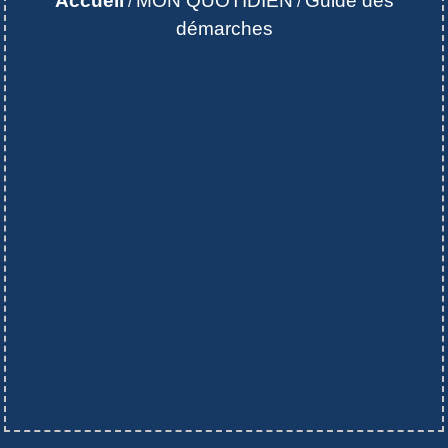
Accueil
MON QUOTIDIEN
Guide des
/
/
démarches