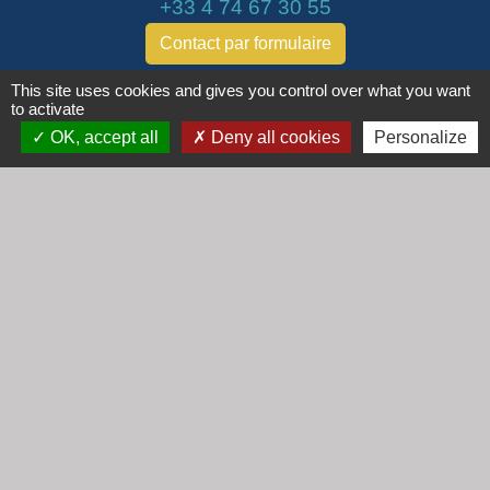
+33 4 74 67 30 55
Contact par formulaire
This site uses cookies and gives you control over what you want
Horaires
to activate
Lundi : 16h30 - 18h30
OK, accept all
Deny all cookies
Personalize
Mardi : 8h30 - 12h00
Mercredi : 9h00 - 12h00
Vendredi : 16h00 - 18h00
email :
secretariat@cogny.fr
Liens
Communauté d'Agglomération Villefranche
Beaujolais Saône
Commune de Denicé