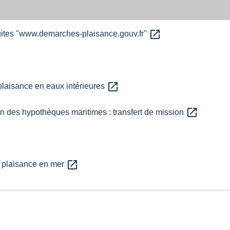
open_in_new
tuites "www.demarches-plaisance.gouv.fr"
open_in_new
laisance en eaux intérieures
open_in_new
n des hypothèques maritimes : transfert de mission
open_in_new
 plaisance en mer