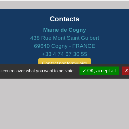
Contacts
Mairie de Cogny
438 Rue Mont Saint Guibert
69640 Cogny - FRANCE
+33 4 74 67 30 55
Contact par formulaire
 control over what you want to activate
OK, accept all
Horaires
Lundi : 16h30 - 18h30
Mardi : 8h30 - 12h00
Mercredi : 9h00 - 12h00
Vendredi : 16h00 - 18h00
email :
secretariat@cogny.fr