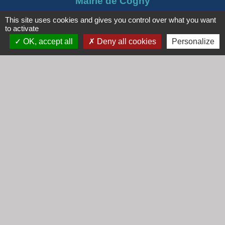
Mairie de Cogny
438 Rue Mont Saint Guibert
This site uses cookies and gives you control over what you want
69640 Cogny - FRANCE
to activate
OK, accept all
Deny all cookies
Personalize
+33 4 74 67 30 55
Contact par formulaire
Horaires
Lundi : 16h30 - 18h30
Mardi : 8h30 - 12h00
Mercredi : 9h00 - 12h00
Vendredi : 16h00 - 18h00
email :
secretariat@cogny.fr
Liens