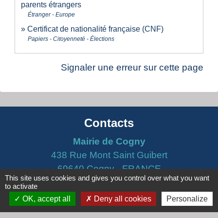
parents étrangers
Étranger - Europe
Certificat de nationalité française (CNF)
Papiers - Citoyenneté - Élections
Signaler une erreur sur cette page
Contacts
Mairie de Cogny
438 Rue Mont Saint Guibert
69640 Cogny - FRANCE
This site uses cookies and gives you control over what you want
+33 4 74 67 30 55
to activate
Contact par formulaire
OK, accept all
Deny all cookies
Personalize