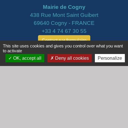
Mairie de Cogny
438 Rue Mont Saint Guibert
69640 Cogny - FRANCE
+33 4 74 67 30 55
Contact par formulaire
This site uses cookies and gives you control over what you want
to activate
Horaires
OK, accept all
Deny all cookies
Personalize
Lundi : 16h30 - 18h30
Mardi : 8h30 - 12h00
Mercredi : 9h00 - 12h00
Vendredi : 16h00 - 18h00
email :
secretariat@cogny.fr