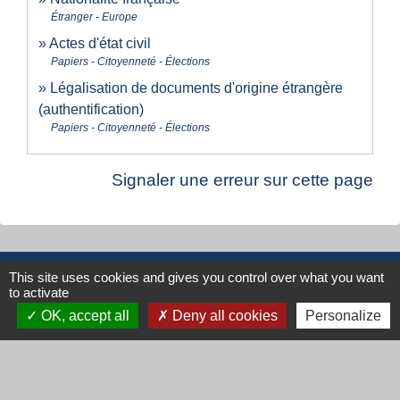
Étranger - Europe
Actes d'état civil
Papiers - Citoyenneté - Élections
Légalisation de documents d'origine étrangère
(authentification)
Papiers - Citoyenneté - Élections
Signaler une erreur sur cette page
This site uses cookies and gives you control over what you want
Contacts
to activate
Mairie de Cogny
OK, accept all
Deny all cookies
Personalize
438 Rue Mont Saint Guibert
69640 Cogny - FRANCE
+33 4 74 67 30 55