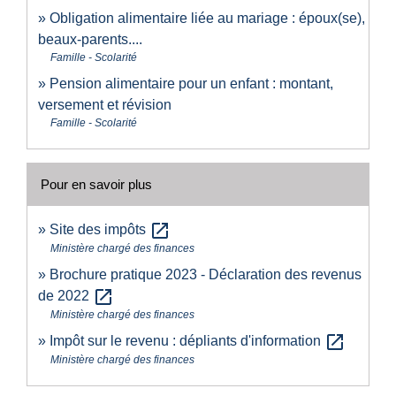
Obligation alimentaire liée au mariage : époux(se),
beaux-parents....
Famille - Scolarité
Pension alimentaire pour un enfant : montant,
versement et révision
Famille - Scolarité
Pour en savoir plus
open_in_new
Site des impôts
Ministère chargé des finances
Brochure pratique 2023 - Déclaration des revenus
open_in_new
de 2022
Ministère chargé des finances
open_in_new
Impôt sur le revenu : dépliants d'information
Ministère chargé des finances