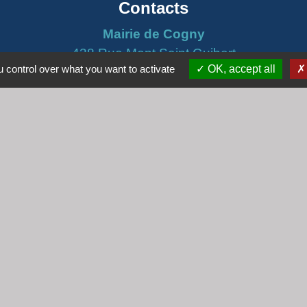
Contacts
Mairie de Cogny
438 Rue Mont Saint Guibert
 control over what you want to activate
OK, accept all
69640 Cogny - FRANCE
+33 4 74 67 30 55
Contact par formulaire
Horaires
Lundi : 16h30 - 18h30
Mardi : 8h30 - 12h00
Mercredi : 9h00 - 12h00
Vendredi : 16h00 - 18h00
email :
secretariat@cogny.fr