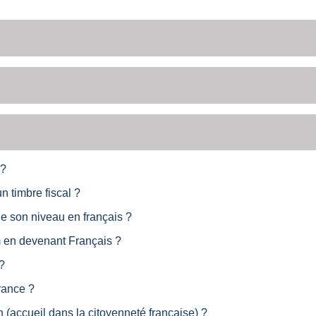
 ?
n timbre fiscal ?
 de son niveau en français ?
m en devenant Français ?
?
rance ?
 (accueil dans la citoyenneté française) ?