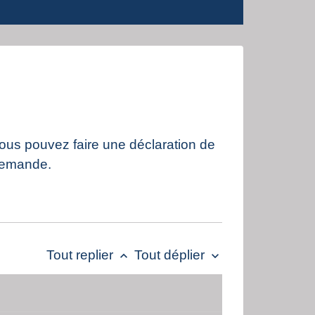
 Vous pouvez faire une déclaration de
 demande.
Tout replier
Tout déplier
keyboard_arrow_up
keyboard_arrow_down