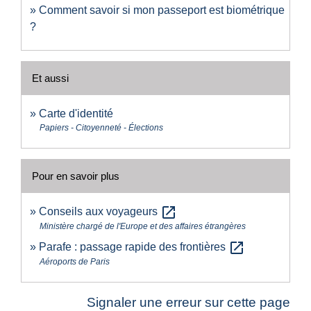
Comment savoir si mon passeport est biométrique
?
Et aussi
Carte d'identité
Papiers - Citoyenneté - Élections
Pour en savoir plus
open_in_new
Conseils aux voyageurs
Ministère chargé de l'Europe et des affaires étrangères
open_in_new
Parafe : passage rapide des frontières
Aéroports de Paris
Signaler une erreur sur cette page