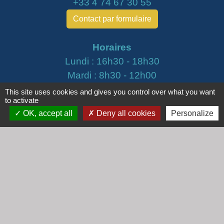
+33 4 74 67 30 55
Contact par formulaire
Horaires
Lundi : 16h30 - 18h30
Mardi : 8h30 - 12h00
Mercredi : 9h00 - 12h00
This site uses cookies and gives you control over what you want
to activate
Vendredi : 16h00 - 18h00
OK, accept all
Deny all cookies
Personalize
email :
secretariat@cogny.fr
Liens
Communauté d'Agglomération Villefranche
Beaujolais Saône
Commune de Denicé