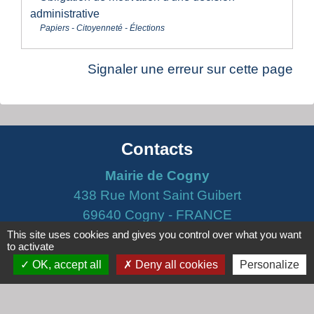
administrative
Papiers - Citoyenneté - Élections
Signaler une erreur sur cette page
Contacts
Mairie de Cogny
438 Rue Mont Saint Guibert
69640 Cogny - FRANCE
+33 4 74 67 30 55
This site uses cookies and gives you control over what you want
to activate
Contact par formulaire
OK, accept all
Deny all cookies
Personalize
Horaires