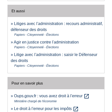
Et aussi
Litiges avec l'administration : recours administratif,
défenseur des droits
Papiers - Citoyenneté - Élections
Agir en justice contre l'administration
Papiers - Citoyenneté - Élections
Litige avec l'administration : saisir le Défenseur
des droits
Papiers - Citoyenneté - Élections
Pour en savoir plus
open_in_new
Oups.gouv.fr : vous avez droit à l'erreur
Ministère chargé de l'économie
open_in_new
Le droit à l'erreur pour les impôts