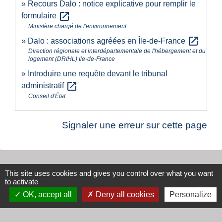
Recours Dalo : notice explicative pour remplir le
open_in_new
formulaire
Ministère chargé de l'environnement
open_in_new
Dalo : associations agréées en Île-de-France
Direction régionale et interdépartementale de l'hébergement et du
logement (DRIHL) Ile-de-France
Introduire une requête devant le tribunal
open_in_new
administratif
Conseil d'État
Signaler une erreur sur cette page
This site uses cookies and gives you control over what you want
Contacts
to activate
OK, accept all
Deny all cookies
Personalize
Mairie de Cogny
438 Rue Mont Saint Guibert