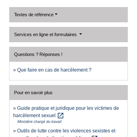
Textes de référence
Services en ligne et formulaires
Questions ? Réponses !
Que faire en cas de harcèlement ?
Pour en savoir plus
Guide pratique et juridique pour les victimes de
open_in_new
harcèlement sexuel
Ministère chargé du travail
Outils de lutte contre les violences sexistes et