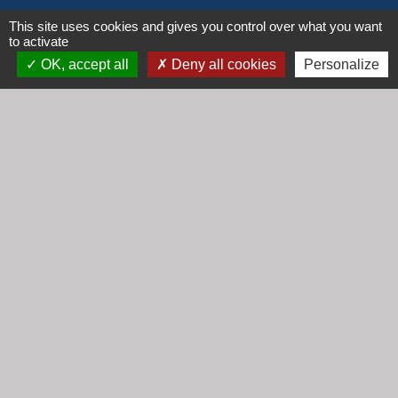
Horaires
This site uses cookies and gives you control over what you want
to activate
Lundi : 16h30 - 18h30
OK, accept all
Deny all cookies
Personalize
Mardi : 8h30 - 12h00
Mercredi : 9h00 - 12h00
Vendredi : 16h00 - 18h00
email :
secretariat@cogny.fr
Liens
Communauté d'Agglomération Villefranche
Beaujolais Saône
Commune de Denicé
Jumelage