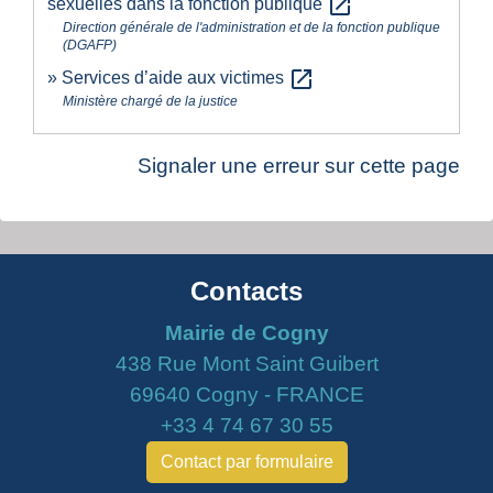
open_in_new
sexuelles dans la fonction publique
Direction générale de l'administration et de la fonction publique
(DGAFP)
open_in_new
Services d’aide aux victimes
Ministère chargé de la justice
Signaler une erreur sur cette page
Contacts
Mairie de Cogny
438 Rue Mont Saint Guibert
69640 Cogny - FRANCE
+33 4 74 67 30 55
Contact par formulaire