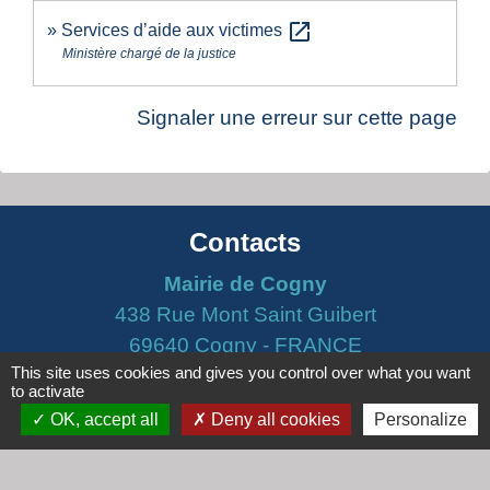
open_in_new
Services d’aide aux victimes
Ministère chargé de la justice
Signaler une erreur sur cette page
Contacts
Mairie de Cogny
438 Rue Mont Saint Guibert
69640 Cogny - FRANCE
This site uses cookies and gives you control over what you want
+33 4 74 67 30 55
to activate
Contact par formulaire
OK, accept all
Deny all cookies
Personalize
Horaires