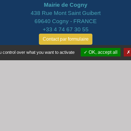
Mairie de Cogny
438 Rue Mont Saint Guibert
69640 Cogny - FRANCE
+33 4 74 67 30 55
Contact par formulaire
 control over what you want to activate
OK, accept all
Horaires
Lundi : 16h30 - 18h30
Mardi : 8h30 - 12h00
Mercredi : 9h00 - 12h00
Vendredi : 16h00 - 18h00
email :
secretariat@cogny.fr
iens