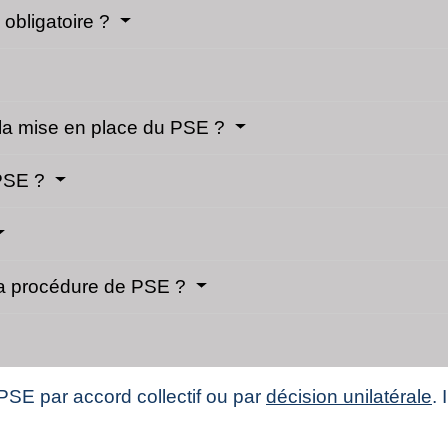
 obligatoire ?
 la mise en place du PSE ?
 PSE ?
 la procédure de PSE ?
PSE par accord collectif ou par
décision unilatérale
.