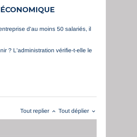
T ÉCONOMIQUE
treprise d'au moins 50 salariés, il
? L'administration vérifie-t-elle le
Tout replier
Tout déplier
keyboard_arrow_up
keyboard_arrow_down