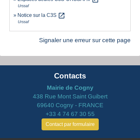
Urssaf
open_in_new
Notice sur la C3S
Urssaf
Signaler une erreur sur cette page
Contacts
Mairie de Cogny
438 Rue Mont Saint Guibert
69640 Cogny - FRANCE
+33 4 74 67 30 55
Contact par formulaire