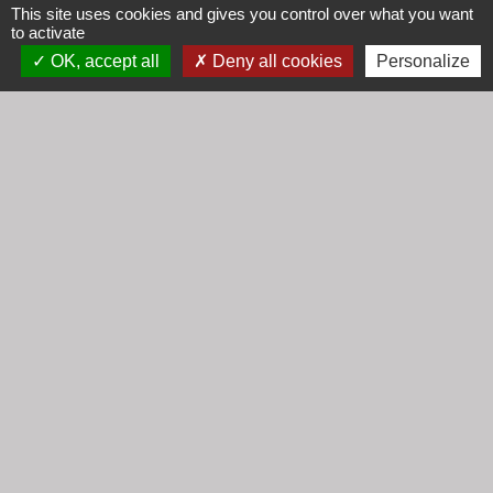
Horaires
This site uses cookies and gives you control over what you want
to activate
Lundi : 16h30 - 18h30
OK, accept all
Deny all cookies
Personalize
Mardi : 8h30 - 12h00
Mercredi : 9h00 - 12h00
Vendredi : 16h00 - 18h00
email :
secretariat@cogny.fr
Liens
Communauté d'Agglomération Villefranche
Beaujolais Saône
Commune de Denicé
Jumelage
Mont Saint Guibert (Belgique)