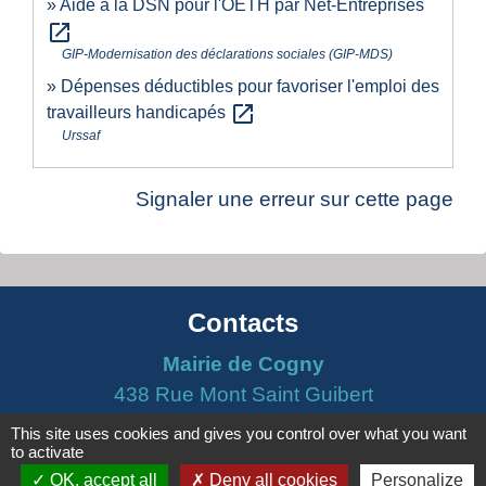
Aide à la DSN pour l'OETH par Net-Entreprises
open_in_new
GIP-Modernisation des déclarations sociales (GIP-MDS)
Dépenses déductibles pour favoriser l'emploi des
open_in_new
travailleurs handicapés
Urssaf
Signaler une erreur sur cette page
Contacts
Mairie de Cogny
438 Rue Mont Saint Guibert
69640 Cogny - FRANCE
This site uses cookies and gives you control over what you want
to activate
+33 4 74 67 30 55
OK, accept all
Deny all cookies
Personalize