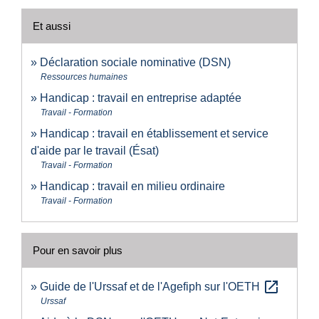
Et aussi
Déclaration sociale nominative (DSN)
Ressources humaines
Handicap : travail en entreprise adaptée
Travail - Formation
Handicap : travail en établissement et service
d'aide par le travail (Ésat)
Travail - Formation
Handicap : travail en milieu ordinaire
Travail - Formation
Pour en savoir plus
open_in_new
Guide de l'Urssaf et de l'Agefiph sur l'OETH
Urssaf