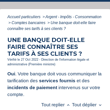
Accueil particuliers
>
Argent - Impôts - Consommation
>
Comptes bancaires
>
Une banque doit-elle faire
connaître ses tarifs à ses clients ?
UNE BANQUE DOIT-ELLE
FAIRE CONNAÎTRE SES
TARIFS À SES CLIENTS ?
Vérifié le 27 Oct 2022 - Direction de l'information légale et
administrative (Première ministre)
Oui
. Votre banque doit vous communiquer la
tarification des
services fournis
et des
incidents de paiement
intervenus sur votre
compte.
Tout replier
Tout déplier
keyboard_arrow_up
keyboard_arrow_down