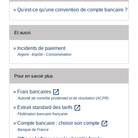
Qu'est-ce qu'une convention de compte bancaire ?
Et aussi
Incidents de paiement
Argent - Impôts - Consommation
Pour en savoir plus
open_in_new
Frais bancaires
Autorité de contrôle prudentiel et de résolution (ACPR)
open_in_new
Extrait standard des tarifs
Fédération bancaire française
open_in_new
Compte bancaire : choisir son compte
Banque de France