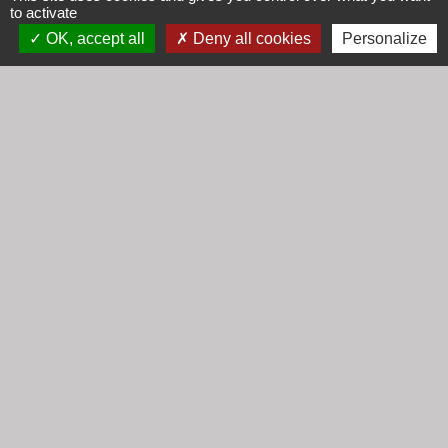
Lundi : 16h30 - 18h30
to activate
Mardi : 8h30 - 12h00
OK, accept all
Deny all cookies
Personalize
Mercredi : 9h00 - 12h00
Vendredi : 16h00 - 18h00
email :
secretariat@cogny.fr
Liens
Communauté d'Agglomération Villefranche
Beaujolais Saône
Commune de Denicé
Jumelage
Mont Saint Guibert (Belgique)