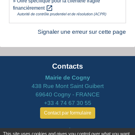
Offre spécifique pour la clientèle fragile
open_in_new
financièrement
Autorité de contrôle prudentiel et de résolution (ACPR)
Signaler une erreur sur cette page
Contacts
Mairie de Cogny
438 Rue Mont Saint Guibert
69640 Cogny - FRANCE
+33 4 74 67 30 55
Contact par formulaire
Horaires
This site uses cookies and gives you control over what you want