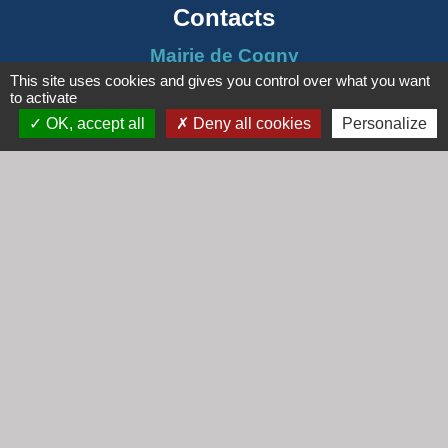
Contacts
Mairie de Cogny
This site uses cookies and gives you control over what you want
438 Rue Mont Saint Guibert
to activate
69640 Cogny - FRANCE
OK, accept all
Deny all cookies
Personalize
+33 4 74 67 30 55
Contact par formulaire
Horaires
Lundi : 16h30 - 18h30
Mardi : 8h30 - 12h00
Mercredi : 9h00 - 12h00
Vendredi : 16h00 - 18h00
email :
secretariat@cogny.fr