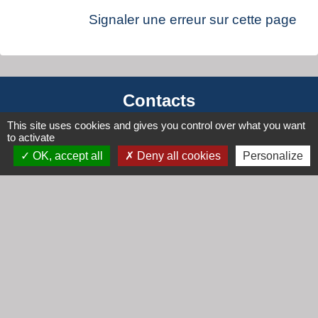
Signaler une erreur sur cette page
Contacts
This site uses cookies and gives you control over what you want
Mairie de Cogny
to activate
438 Rue Mont Saint Guibert
OK, accept all
Deny all cookies
Personalize
69640 Cogny - FRANCE
+33 4 74 67 30 55
Contact par formulaire
Horaires
Lundi : 16h30 - 18h30
Mardi : 8h30 - 12h00
Mercredi : 9h00 - 12h00