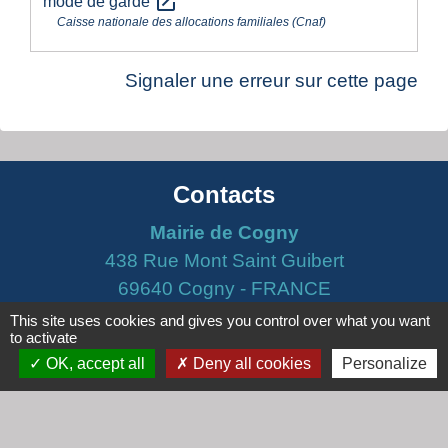
open_in_new
mode de garde
Caisse nationale des allocations familiales (Cnaf)
Signaler une erreur sur cette page
Contacts
Mairie de Cogny
438 Rue Mont Saint Guibert
69640 Cogny - FRANCE
+33 4 74 67 30 55
This site uses cookies and gives you control over what you want
to activate
Contact par formulaire
OK, accept all
Deny all cookies
Personalize
Horaires
Lundi : 16h30 - 18h30