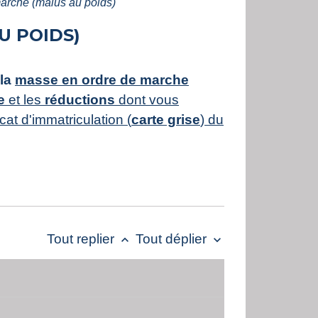
arche (malus au poids)
U POIDS)
 la
masse en ordre de marche
e
et les
réductions
dont vous
cat d'immatriculation (
carte grise
) du
Tout replier
Tout déplier
keyboard_arrow_up
keyboard_arrow_down