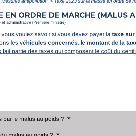
>
Mesures antipollution
>
Taxe 2023 sur la masse en ordre de m
SE EN ORDRE DE MARCHE (MALUS A
e et administrative (Première ministre)
 vous voulez savoir si vous devez payer la
taxe sur
ons les v
éhicules concernés
, le
montant de la tax
fait partie des taxes qui composent le coût du certifi
s par le malus au poids ?
 du malus au poids ?