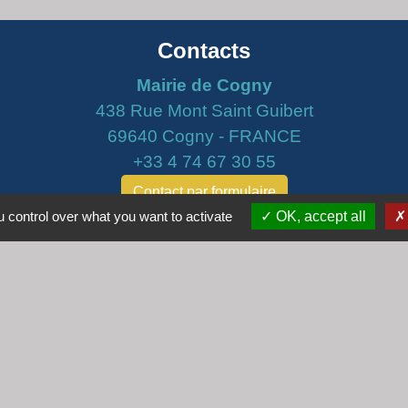
Contacts
Mairie de Cogny
438 Rue Mont Saint Guibert
69640 Cogny - FRANCE
+33 4 74 67 30 55
Contact par formulaire
 control over what you want to activate
OK, accept all
Horaires
Lundi : 16h30 - 18h30
Mardi : 8h30 - 12h00
Mercredi : 9h00 - 12h00
Vendredi : 16h00 - 18h00
email :
secretariat@cogny.fr