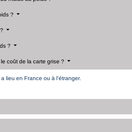
oids ?
 ?
ids ?
le coût de la carte grise ?
 a lieu en France ou à l'étranger.